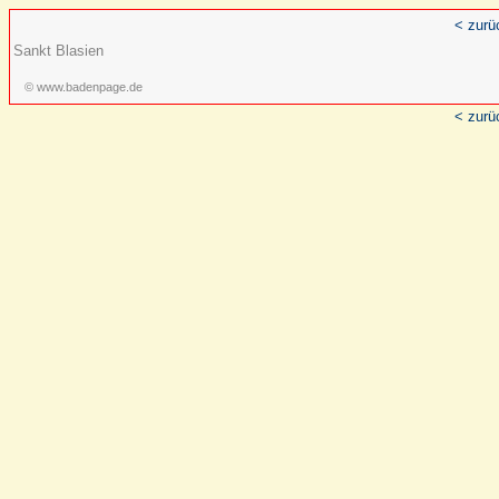
< zurü
Sankt Blasien
© www.badenpage.de
< zurü