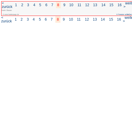
<
1
2
3
4
5
6
7
8
zurück
Sankt Blasien
© www.badenpage.de
<
1
2
3
4
5
6
7
8
zurück