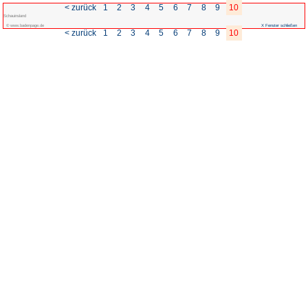
< zurück
1
2
3
Schauinsland
© www.badenpage.de
< zurück
1
2
3