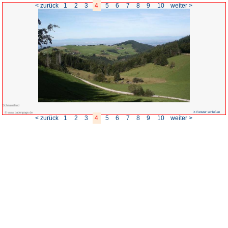
< zurück
1
2
3
4
5
Schauinsland