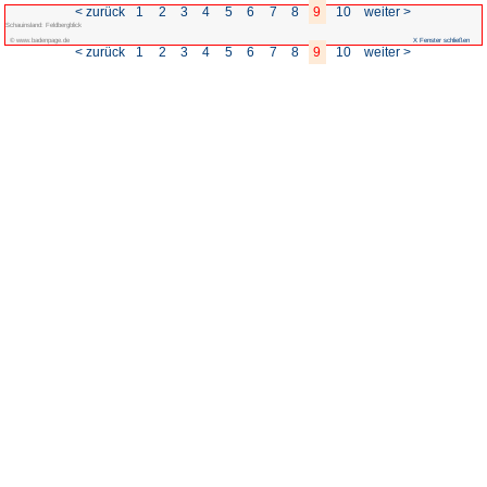
< zurück
1
2
3
4
5
Schauinsland: Feldbergblick
© www.badenpage.de
< zurück
1
2
3
4
5