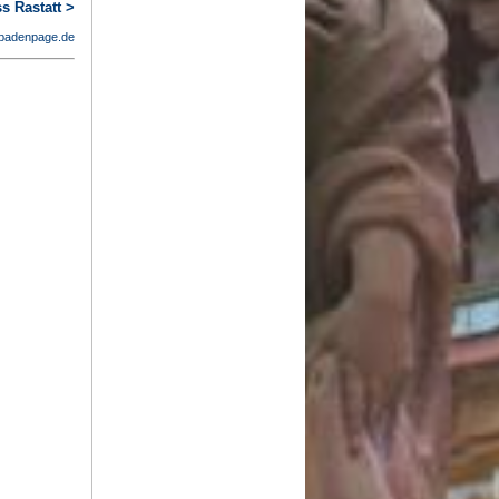
s Rastatt >
badenpage.de