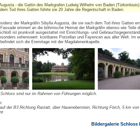
 Augusta - die Gattin des Markgrafen Ludwig Wilhelm von Baden (Türkenlouis) 
dem Tod ihres Gatten führte sie 20 Jahre die Regentschaft in Baden.
denz der Markgräfin Sibylla Augusta, die sie nach dem Tod ihres Gatten erri
 Fassade erinnert an die böhmische Heimat der Markgräfin ebenso wie Teile d
Schloß ist prunkvoll ausgestattet mit Einrichtungs- und Gebrauchsgegenstän
esonders sehenswert: kostbares Porzellan und Fayencen aus aller Welt. Im e
befindet sich die Eremitage mit der Magdalenenkapelle.
 Schloss sind nur im Rahmen von Führungen möglich.
:
uf der B3 Richtung Rastatt, über Haueneberstein, Richtung Förch, 5 km von
nt
Bildergalerie Schloss 