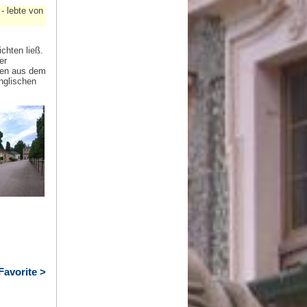
- lebte von
chten ließ.
er
den aus dem
nglischen
Favorite >