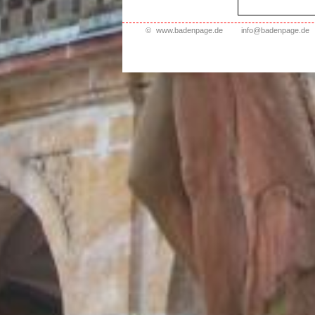
©
www.badenpage.de
info@badenpage.de