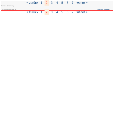
< zurück
1
2
3
Schloss Ortenberg
© www.badenpage.de
< zurück
1
2
3