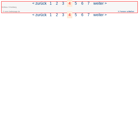
< zurück
1
2
3
Schloss Ortenberg
© www.badenpage.de
< zurück
1
2
3