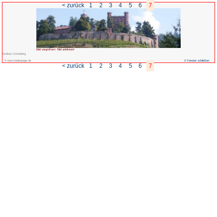
< zurück
1
2
Bild vergrößern: Bild anklicken!
Schloss Ortenberg
© www.badenpage.de
< zurück
1
2