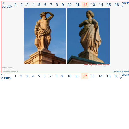
<
1
2
3
4
5
6
7
8
zurück