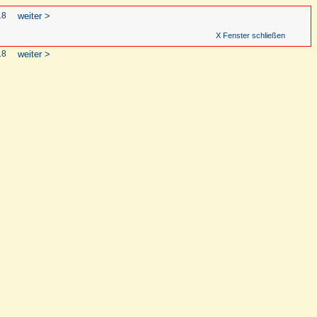
18
weiter >
X Fenster schließen
18
weiter >