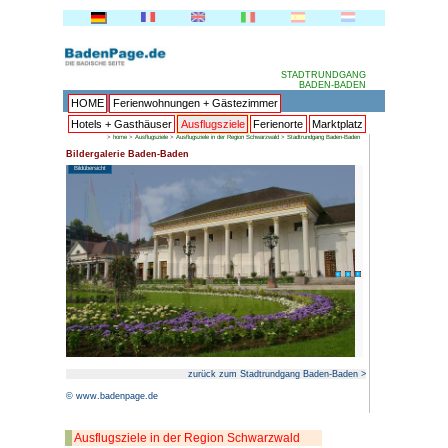
HOME
Ferienwohnungen + 
Hotels + Gasthäuser
Ausflu
>
home
>
Ausflugsziele
>
Ausflugsziele 
Bildergalerie Baden-Baden
Bildübersicht