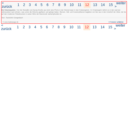
<
1
2
3
4
5
6
7
8
zurück
Der Kräutergarten:
Von der Benedikt-von-Nursia-Straße aus lockt eine Pforte in
Jahreszeiten nach all dem, was schon die Mönche gepflanzt und gehegt haben. Blu
auf den modernen Pinienbrunnen in seiner Mitte der Barockzeit nachempfunden ist
Text: Touristinfo Gengenbach
© www.badenpage.de
<
1
2
3
4
5
6
7
8
zurück