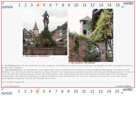
<
1
2
3
4
5
6
7
8
zurück
1 - Bild vergrößern: Bild anklicken!