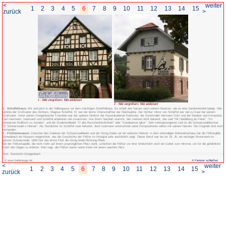
<
1
2
3
4
5
6
7
8
zurück
1 - Bild vergrößern: Bild anklicken!
1 - Scheffelhaus:
Wir sind jetzt in der Höllengasse vor dem mächtigen Scheffelh