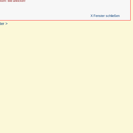
ößern: Bild anklicken!
X Fenster schließen
ter >