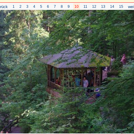
rück
1
2
3
4
5
6
7
8
9
10
11
12
13
14
15
wei