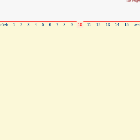
Bild vergr
rück
1
2
3
4
5
6
7
8
9
10
11
12
13
14
15
wei