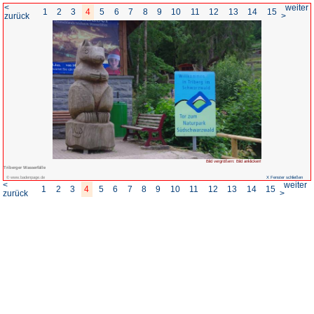
<
1
2
3
4
5
6
7
8
zurück