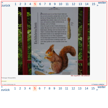
<
1
2
3
4
5
6
7
8
zurück