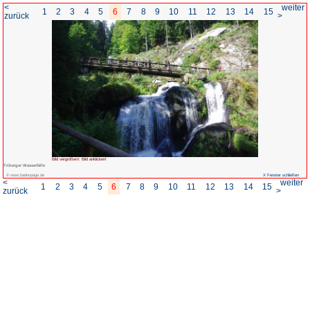
<
1
2
3
4
5
6
7
8
zurück