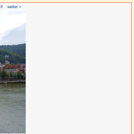
18
weiter >