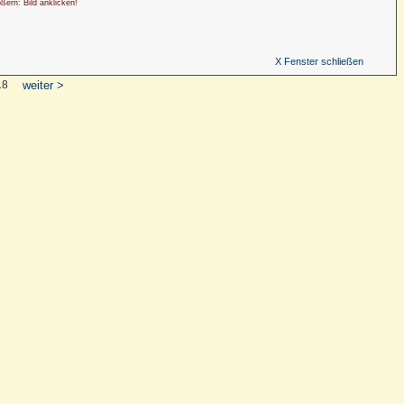
ößern: Bild anklicken!
X Fenster schließen
18
weiter >