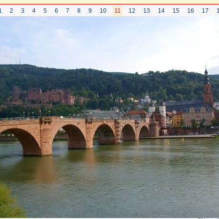
1
2
3
4
5
6
7
8
9
10
11
12
13
14
15
16
17