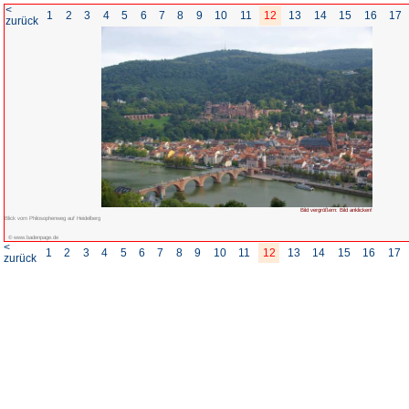
<
1
2
3
4
5
6
7
8
zurück