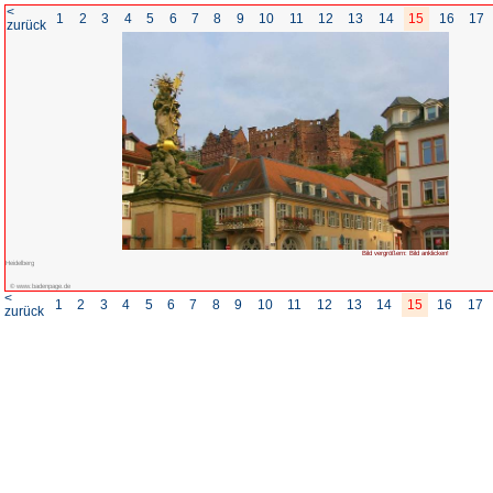
<
1
2
3
4
5
6
7
8
zurück