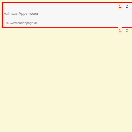
1
2
Rathaus Appenweier
© www.badenpage.de
1
2