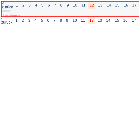
<
1
2
3
4
5
6
7
8
zurück
Appenweier
© www.badenpage.de
<
1
2
3
4
5
6
7
8
zurück