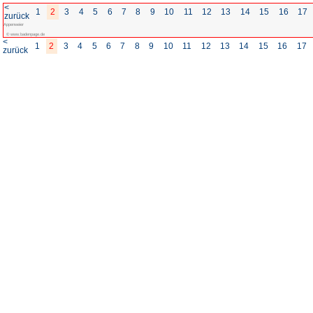
<
1
2
3
4
5
6
7
8
zurück
Appenweier
© www.badenpage.de
<
1
2
3
4
5
6
7
8
zurück