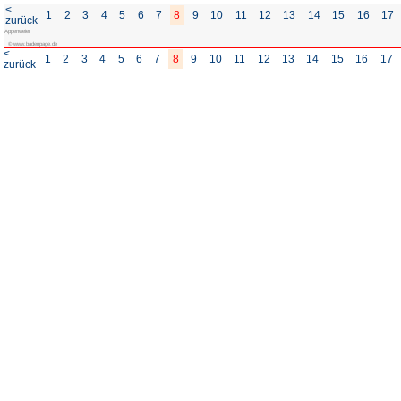
<
1
2
3
4
5
6
7
8
zurück
Appenweier
© www.badenpage.de
<
1
2
3
4
5
6
7
8
zurück