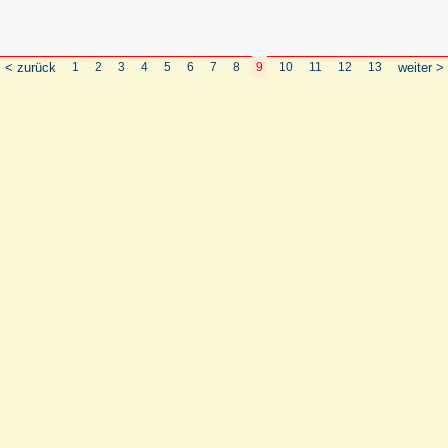
< zurück
1
2
3
4
5
6
7
8
9
10
11
12
13
weiter >