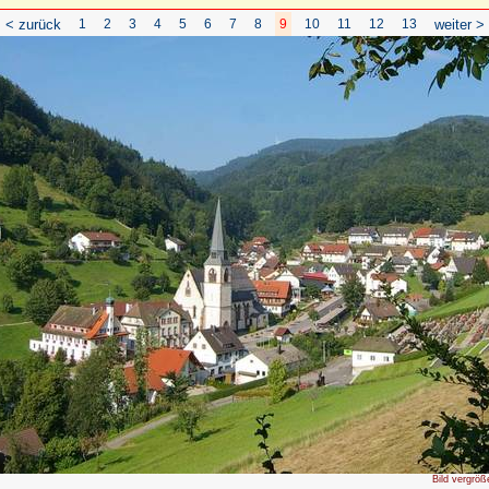
< zurück
1
2
3
4
5
6
7
8
9
10
11
12
13
weiter >
Bild vergröß