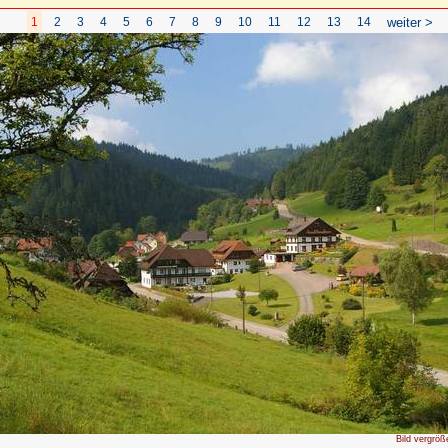
1
2
3
4
5
6
7
8
9
10
11
12
13
14
weiter >
Bild vergröß