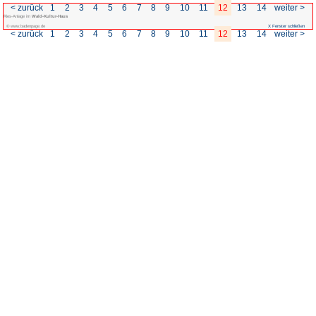
< zurück
1
2
3
4
5
6
7
Ries-Anlage im
Wald-Kultur-Haus
© www.badenpage.de
< zurück
1
2
3
4
5
6
7