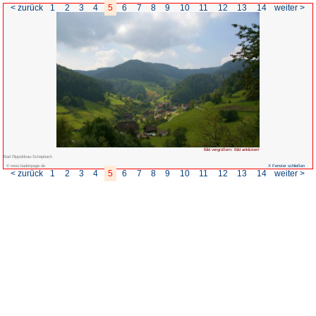
< zurück
1
2
3
4
5
6
7