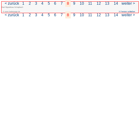
< zurück
1
2
3
4
5
6
7
Bad Rippoldsau-Schapbach
© www.badenpage.de
< zurück
1
2
3
4
5
6
7