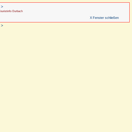
 >
ouristinfo Durbach
X Fenster schließen
 >