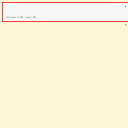
<
© www.badenpage.de
<