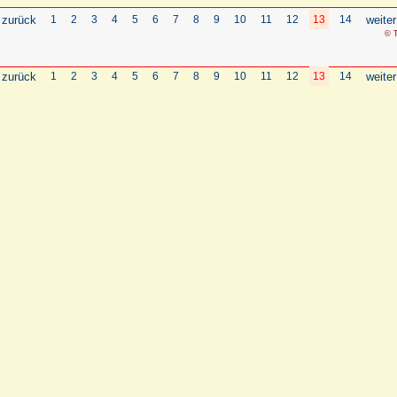
 zurück
1
2
3
4
5
6
7
8
9
10
11
12
13
14
weiter
© T
 zurück
1
2
3
4
5
6
7
8
9
10
11
12
13
14
weiter