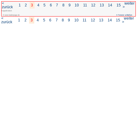
<
1
2
3
4
5
6
7
8
zurück
Kappelrodeck
© www.badenpage.de
<
1
2
3
4
5
6
7
8
zurück