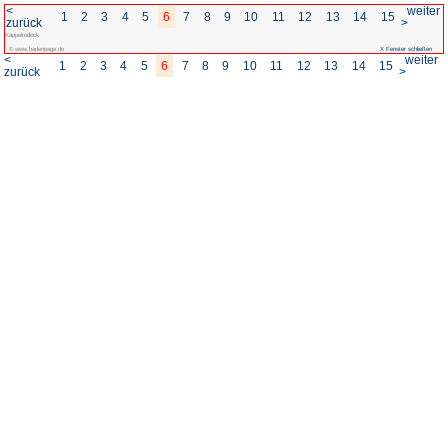
<
1
2
3
4
5
6
7
8
zurück
Kappelrodeck
© www.badenpage.de
<
1
2
3
4
5
6
7
8
zurück