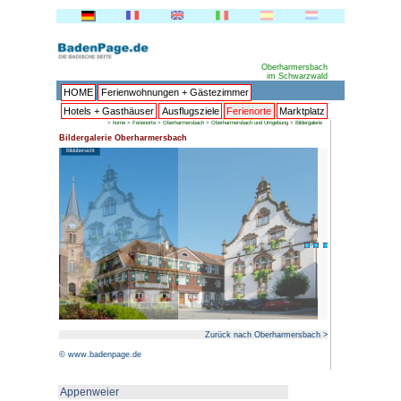
HOME
Ferienwohnungen + 
Hotels + Gasthäuser
Ausflu
>
home
>
Ferienorte
>
Oberharmer
Bildergalerie Oberharmersbach
Bildübersicht