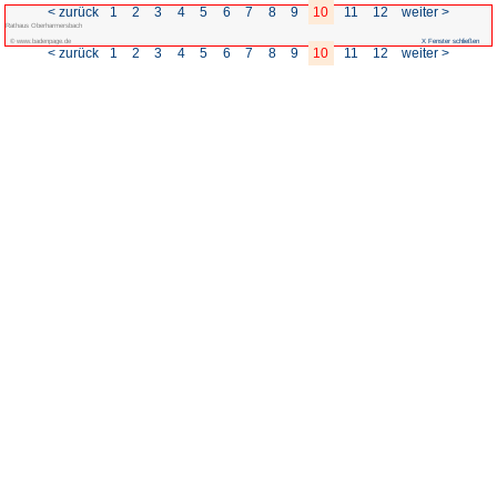
< zurück
1
2
3
4
5
6
Rathaus Oberharmersbach
© www.badenpage.de
< zurück
1
2
3
4
5
6