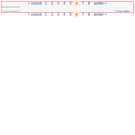
< zurück
1
2
3
Allerheiligen-Wasserfälle
© www.badenpage.de
< zurück
1
2
3