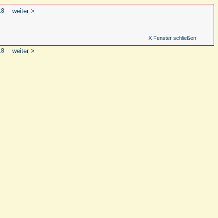
18
weiter >
X Fenster schließen
18
weiter >