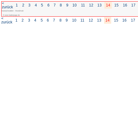
<
1
2
3
4
5
6
7
8
zurück
Sasbachwalden - Brandmatt
© www.badenpage.de
<
1
2
3
4
5
6
7
8
zurück