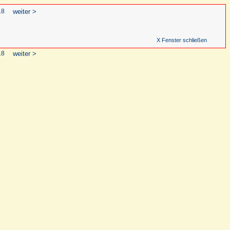
18
weiter >
X Fenster schließen
18
weiter >