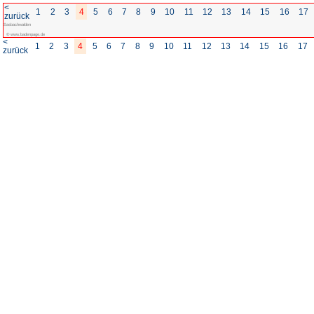
<
1
2
3
4
5
6
7
8
zurück
Sasbachwalden
© www.badenpage.de
<
1
2
3
4
5
6
7
8
zurück