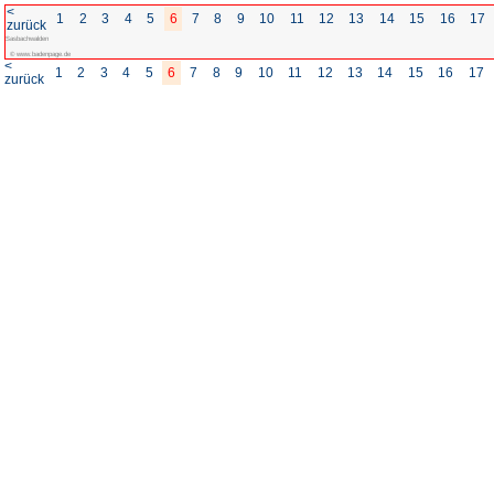
<
1
2
3
4
5
6
7
8
zurück
Sasbachwalden
© www.badenpage.de
<
1
2
3
4
5
6
7
8
zurück