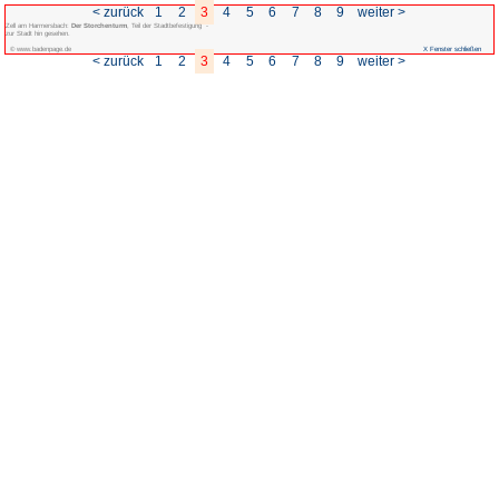
< zurück
1
2
3
4
Zell am Harmersbach:
Der Storchenturm
, Teil der Stadtbefestigung -
zur Stadt hin gesehen.
© www.badenpage.de
< zurück
1
2
3
4