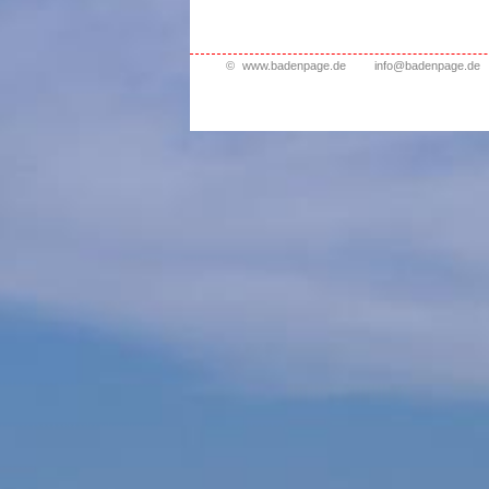
©
www.badenpage.de
info@badenpage.de