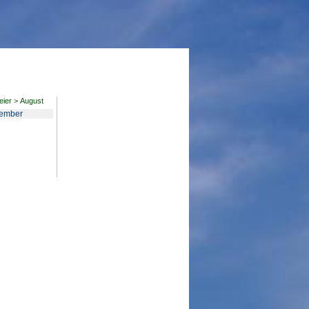
ier
>
August
ember