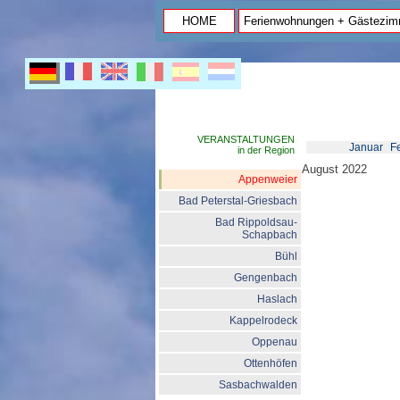
HOME
Ferienwohnungen + Gästezim
VERANSTALTUNGEN
Januar
F
in der Region
August 2022
Appenweier
Bad Peterstal-Griesbach
Bad Rippoldsau-
Schapbach
Bühl
Gengenbach
Haslach
Kappelrodeck
Oppenau
Ottenhöfen
Sasbachwalden