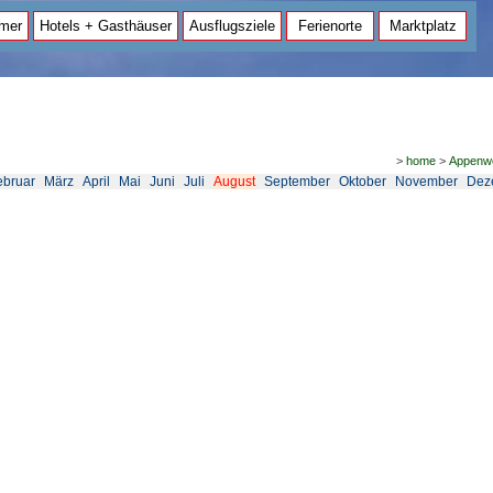
mer
Hotels + Gasthäuser
Ausflugsziele
Ferienorte
Marktplatz
>
home
>
Appenwe
ebruar
März
April
Mai
Juni
Juli
August
September
Oktober
November
Dez