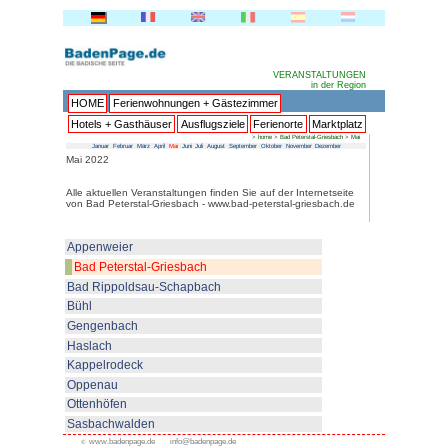
HOME
Ferienwohnungen + 
Hotels + Gasthäuser
Ausflu
Januar
Februar
März
April
Mai
Juni
Juli
Au
Mai 2022
Alle aktuellen Veranstaltungen f
von Bad Peterstal-Griesbach - w