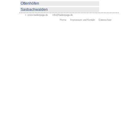
von Bad Rippoldsau-Schapbach
www.bad-rippoldsau-schapbach
Appenweier
Bad Peterstal-Griesbach
Bad Rippoldsau-Schapb
Bühl
Gengenbach
Haslach
Kappelrodeck