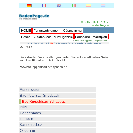
HOME
Ferienwohnungen + 
Hotels + Gasthäuser
Ausflu
Januar
Februar
März
April
Mai
Juni
Juli
Au
Mai 2022
Die aktuellen Veranstaltungen fin
von Bad Rippoldsau-Schapbach