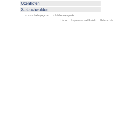
www.bad-rippoldsau-schapbach
Appenweier
Bad Peterstal-Griesbach
Bad Rippoldsau-Schapb
Bühl
Gengenbach
Haslach
Kappelrodeck