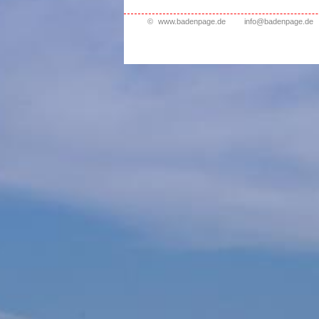
©
www.badenpage.de
info@badenpage.de