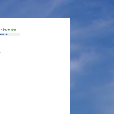
>
September
ember
h!