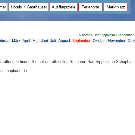
mer
Hotels + Gasthäuser
Ausflugsziele
Ferienorte
Marktplatz
>
home
>
Bad Rippoldsau-Schapbach
ebruar
März
April
Mai
Juni
Juli
August
September
Oktober
November
Dez
nstaltungen finden Sie auf der offiziellen Seite von Bad Rippoldsau-Schapbac
u-schapbach.de