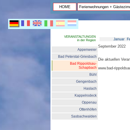
HOME
Ferienwohnungen + Gästezim
VERANSTALTUNGEN
Januar
F
in der Region
September 2022
Appenweier
Bad Peterstal-Griesbach
Die aktuellen Vera
Bad Rippoldsau-
Schapbach
www.bad-rippoldsa
Bühl
Gengenbach
Haslach
Kappelrodeck
Oppenau
Ottenhöfen
Sasbachwalden