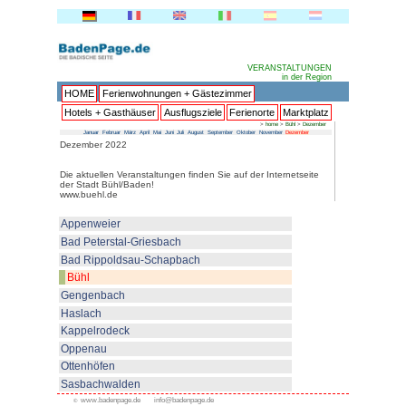
HOME
Ferienwohnungen + 
Hotels + Gasthäuser
Ausflu
Januar
Februar
März
April
Mai
Juni
Juli
Au
Dezember 2022
Die aktuellen Veranstaltungen fi
der Stadt Bühl/Baden!
www.buehl.de