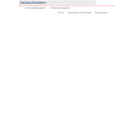
Appenweier
Bad Peterstal-Griesbach
Bad Rippoldsau-Schapbac
Bühl
Gengenbach
Haslach
Kappelrodeck
Oppenau