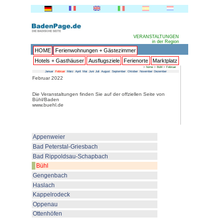
HOME
Ferienwohnungen + 
Hotels + Gasthäuser
Ausflu
Januar
Februar
März
April
Mai
Juni
Juli
Au
Februar 2022
Die Veranstaltungen finden Sie a
Bühl/Baden
www.buehl.de